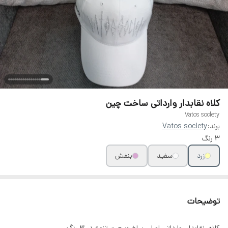
کلاه نقابدار وارداتی ساخت چین
Vatos soclety
برند:
Vatos soclety
۳ رنگ
زرد
سفید
بنفش
توضیحات