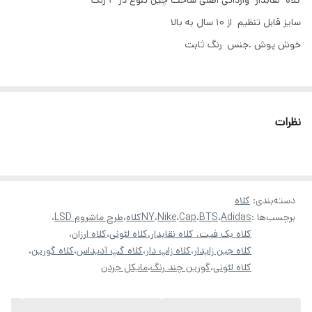
کلاه نقابدار وارداتی اصلی ساخت چین تنوع در ۳ رنگ
سایز قابل تنظیم از ۱۰ سال به بالا
خوش پوش .جنس رنگ ثابت
نظرات
دسته‌بندی
:
کلاه
برچسب‌ها :
Adidas
،
BTS
،
Cap
،
Nike
،
NYکلاه
،
طرح ماشروم LSD
،
کلاه بک فیت. کلاه نقابدار.کلاه لئونی
،
کلاه ارزان
،
کلاه جین زاپدار
،
کلاه زاپ دار
،
کلاه گپ آدیداس
،
کلاه گورین
،
کلاه لئونی
،
گورین چند رنگ
،
مایکل جردن