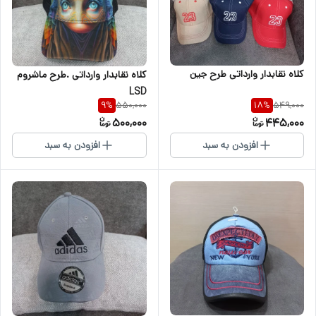
کلاه نقابدار وارداتی طرح جین
کلاه نقابدار وارداتی .طرح ماشروم
LSD
550,000
549,000
9
%
18
%
500,000
445,000
افزودن به سبد
افزودن به سبد