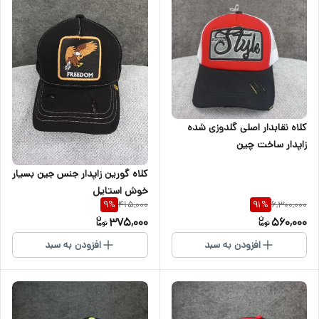
کلاه نقابدار اصلی گلدوزی شده
زاپدار ساخت چین
کلاه گورین زاپدار جنس جین بسیار
خوش استایل
415,000
6,300,000
9
%
91
%
375,000
560,000
افزودن به سبد
افزودن به سبد