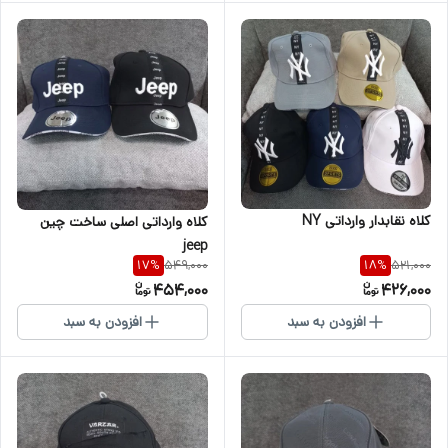
کلاه نقابدار وارداتی NY
کلاه وارداتی اصلی ساخت چین
jeep
549,000
521,000
17
%
18
%
454,000
426,000
افزودن به سبد
افزودن به سبد