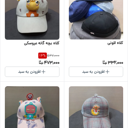
کلاه لئونی
کلاه بچه گانه عروسکی
567,000
16
%
473,000
332,000
افزودن به سبد
افزودن به سبد