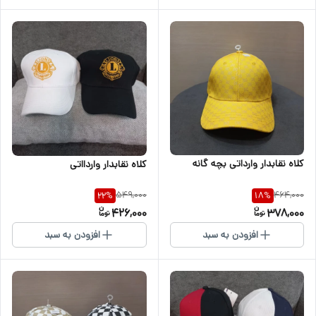
کلاه نقابدار وارداتی بچه گانه
کلاه نقابدار واردااتی
549,000
464,000
22
%
18
%
426,000
378,000
افزودن به سبد
افزودن به سبد