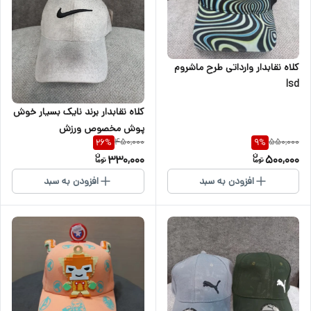
کلاه نقابدار وارداتی طرح ماشروم
lsd
کلاه نقابدار برند نایک بسیار خوش
پوش مخصوص ورزش
450,000
550,000
26
%
9
%
330,000
500,000
افزودن به سبد
افزودن به سبد