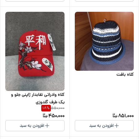
کلاه بافت
کلاه وادراتی نقابدار ژاپنی جلو و
یک طرف گلدوزی
550,000
18
%
450,000
851,000
افزودن به سبد
افزودن به سبد