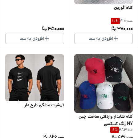
کلاه گورین
415,000
10
%
350,000
370,000
افزودن به سبد
افزودن به سبد
تیشرت مشکی طرح دار
کلاه نقابدار وارداتی ساخت چین
NY رنگ کنتکسی
483,000
11
%
826,000
426,000