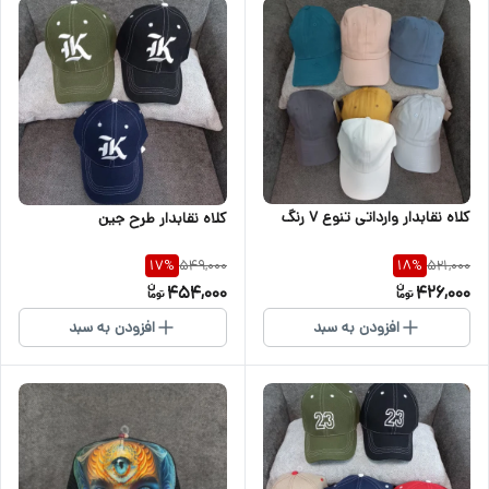
کلاه نقابدار وارداتی تنوع ۷ رنگ
کلاه نقابدار طرح جین
549,000
521,000
17
%
18
%
454,000
426,000
افزودن به سبد
افزودن به سبد