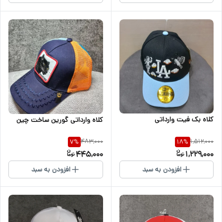
کلاه بک فیت وارداتی
کلاه وارداتی گورین ساخت چین
483,000
1,512,000
7
%
18
%
445,000
1,229,000
افزودن به سبد
افزودن به سبد