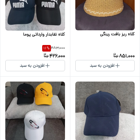
کلاه ریز بافت رینگی
کلاه نقابدار وارداتی پوما
483,000
11
%
426,000
851,000
افزودن به سبد
افزودن به سبد