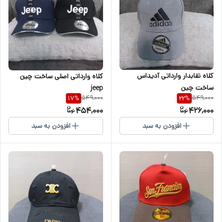
کلاه نقابدار وارداتی آدیداس
کلاه وارداتی اصلی ساخت چین
ساخت چین
jeep
549,000
549,000
17
%
22
%
454,000
426,000
افزودن به سبد
افزودن به سبد