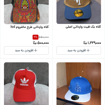
کلاه بک فیت وارداتی اصلی
کلاه وارداتی طرح ماشروم lsd
550,000
9
%
500,000
1,229,000
افزودن به سبد
افزودن به سبد