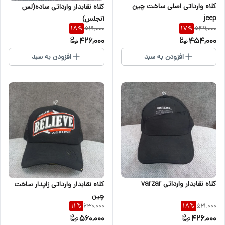
کلاه وارداتی اصلی ساخت چین
کلاه نقابدار وارداتی ساده(لس
jeep
آنجلس)
521,000
549,000
18
%
17
%
426,000
454,000
افزودن به سبد
افزودن به سبد
کلاه نقابدار وارداتی varzar
کلاه نقابدار وارداتی زاپدار ساخت
چین
630,000
521,000
11
%
18
%
560,000
426,000