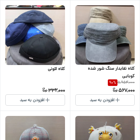
کلاه نقابدار سنگ شور شده
کلاه لئونی
کوبایی
5,954,000
90
%
332,000
567,000
افزودن به سبد
افزودن به سبد