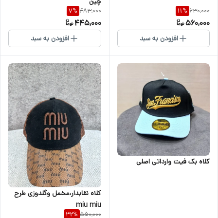
چین
483,000
630,000
7
%
11
%
445,000
560,000
افزودن به سبد
افزودن به سبد
کلاه بک فیت وارداتی اصلی
کلاه نقابدار،مخمل وگلدوزی طرح
miu miu
550,000
32
%