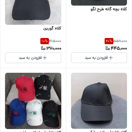
کلاه بچه گانه طرح لگو
کلاه گورین
415,000
558,000
10
%
20
%
370,000
445,000
افزودن به سبد
افزودن به سبد