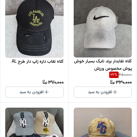
کلاه نقابدار برند نایک بسیار خوش
کلاه نقاب داره زاپ دار طرح AL
پوش مخصوص ورزش
450,000
26
%
370,000
330,000
افزودن به سبد
افزودن به سبد