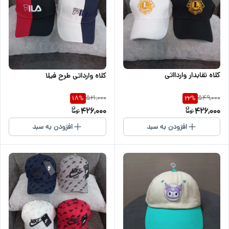
کلاه نقابدار واردااتی
کلاه وارداتی طرح فیلا
521,000
549,000
18
%
22
%
426,000
426,000
افزودن به سبد
افزودن به سبد