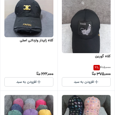
کلاه زاپدار وارداتی اصلی
کلاه گورین
415,000
9
%
662,000
375,000
افزودن به سبد
افزودن به سبد