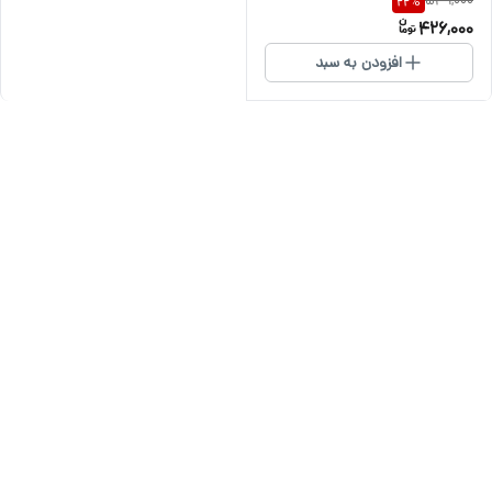
549,000
22
%
426,000
افزودن به سبد