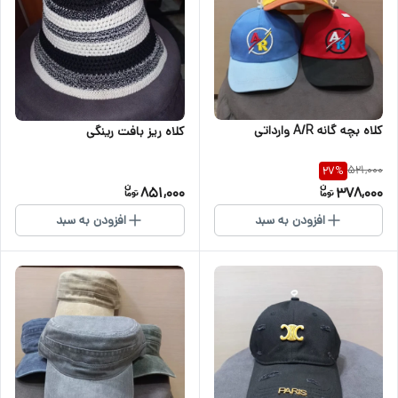
کلاه بچه گانه A/R وارداتی
کلاه ریز بافت رینگی
521,000
27
%
851,000
378,000
افزودن به سبد
افزودن به سبد