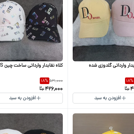
 وارداتی گلدوزی شده
کلاه نقابدار وارداتی ساخت چین BTS
18
%
521,000
18
%
426,000
4
افزودن به سبد
افزودن به سبد