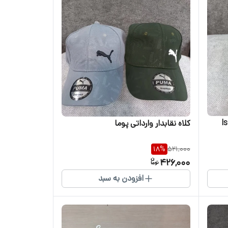
کلاه نقابدار وارداتی پوما
18
%
521,000
426,000
افزودن به سبد