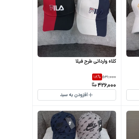
کلاه وارداتی طرح فیلا
18
%
521,000
426,000
افزودن به سبد