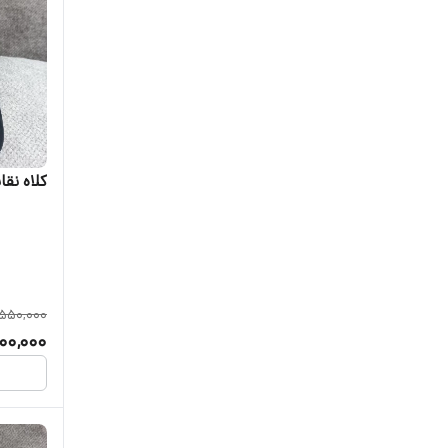
کلاه نقاب
550,000
00,000