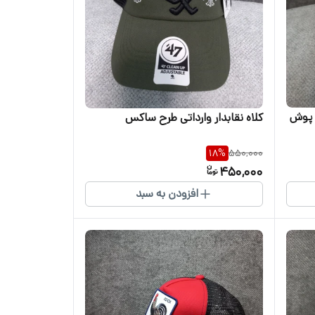
ش پوش
کلاه نقابدار وارداتی طرح ساکس
18
%
550,000
450,000
افزودن به سبد