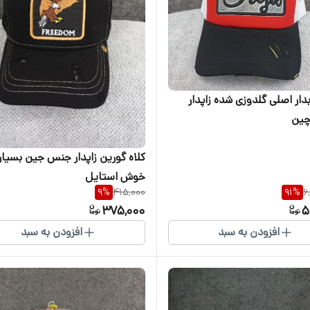
بدار اصلی گلدوزی شده زاپدار
ین
کلاه گورین زاپدار جنس جین بسیار
خوش استایل
9
%
415,000
91
%
6
375,000
5
افزودن به سبد
افزودن به سبد