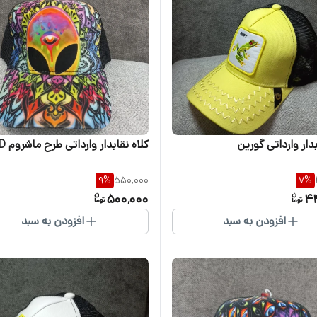
بدار وارداتی گورین
کلاه نقابدار وارداتی طرح ماشروم LSD
9
%
550,000
7
%
500,000
4
افزودن به سبد
افزودن به سبد