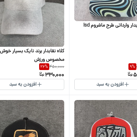
دار وارداتی طرح ماشروم lsd
کلاه نقابدار برند نایک بسیار خو
مخصوص ورزش
26
%
450,000
9
%
330,000
5
افزودن به سبد
افزودن به سبد