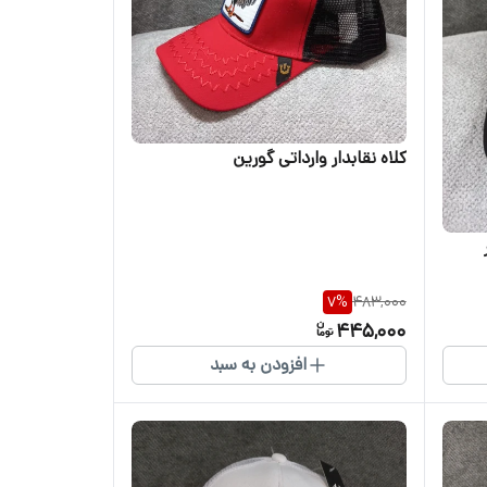
کلاه نقابدار وارداتی گورین
7
%
483,000
445,000
افزودن به سبد