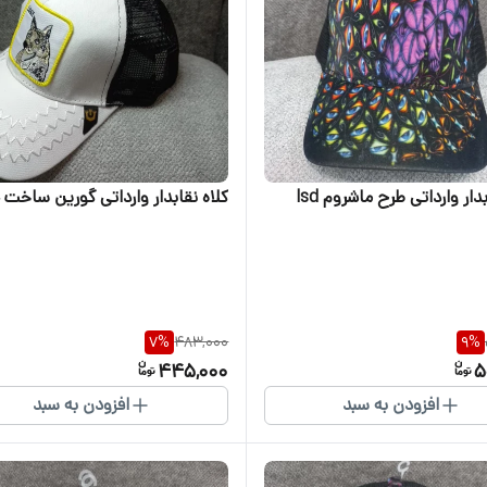
دار وارداتی طرح ماشروم lsd
کلاه نقابدار وارداتی گورین ساخت
7
%
483,000
9
%
445,000
5
افزودن به سبد
افزودن به سبد