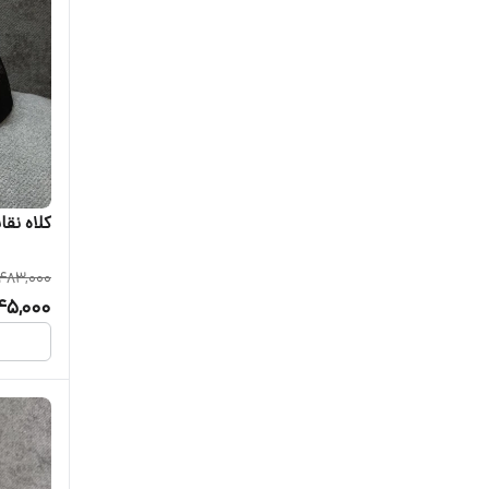
کلاه نقا
483,000
45,000