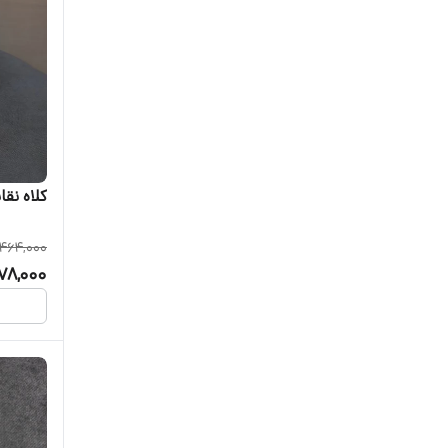
کلاه نقا
464,000
78,000