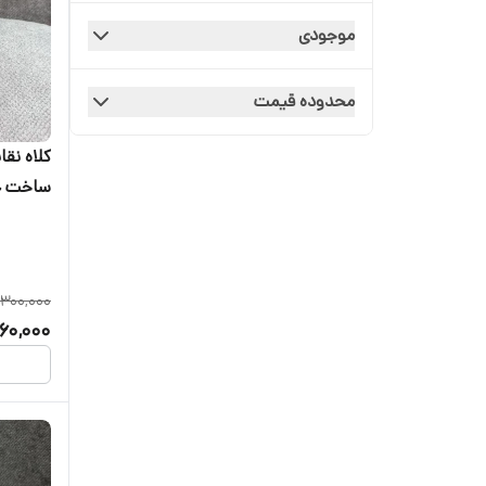
Jordan
موجودی
NY
محدوده قیمت
Puma
کلاه نقا
Vatos soclety
ساخت چ
,300,000
60,000