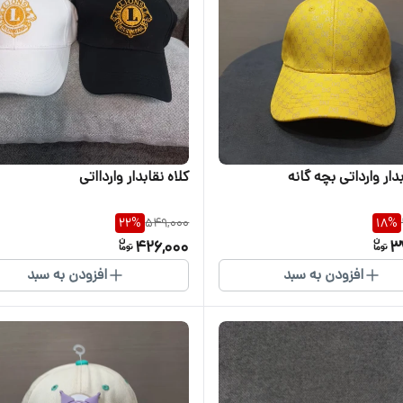
بدار وارداتی بچه گانه
کلاه نقابدار واردااتی
22
%
549,000
18
%
426,000
3
افزودن به سبد
افزودن به سبد