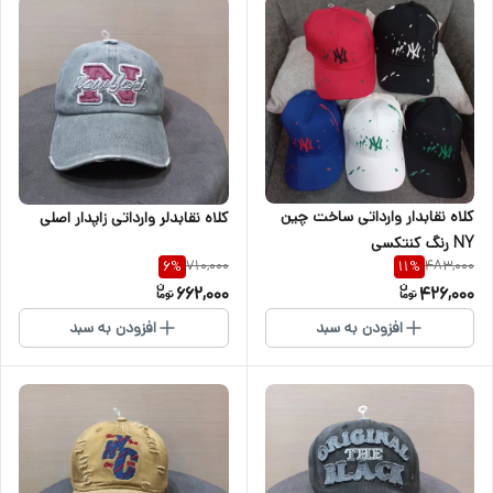
کلاه نقابدار وارداتی ساخت چین
کلاه نقابدلر وارداتی زاپدار اصلی
NY رنگ کنتکسی
710,000
483,000
6
%
11
%
662,000
426,000
افزودن به سبد
افزودن به سبد