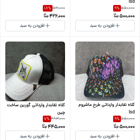
lsd
521,000
550,000
18
%
9
%
426,000
500,000
افزودن به سبد
افزودن به سبد
کلاه نقابدار وارداتی طرح ماشروم
کلاه نقابدار وارداتی گورین ساخت
lsd
چین
483,000
550,000
7
%
9
%
445,000
500,000
افزودن به سبد
افزودن به سبد