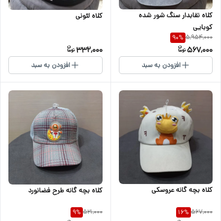
کلاه نقابدار سنگ شور شده
کلاه لئونی
کوبایی
5,954,000
90
%
332,000
567,000
افزودن به سبد
افزودن به سبد
کلاه بچه گانه عروسکی
کلاه بچه گانه طرح فضانورد
521,000
567,000
9
%
16
%