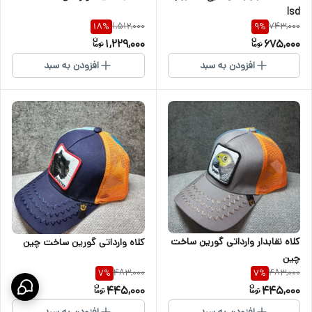
lsd
1,512,000
743,000
18
%
9
%
1,229,000
675,000
افزودن به سبد
افزودن به سبد
کلاه نقابدار وارداتی گورین ساخت
کلاه وارداتی گورین ساخت چین
چین
483,000
483,000
7
%
7
%
445,000
445,000