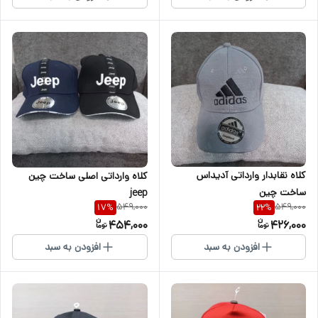
کلاه نقابدار وارداتی آدیداس
کلاه وارداتی اصلی ساخت چین
ساخت چین
jeep
549,000
549,000
17
%
22
%
454,000
426,000
افزودن به سبد
افزودن به سبد