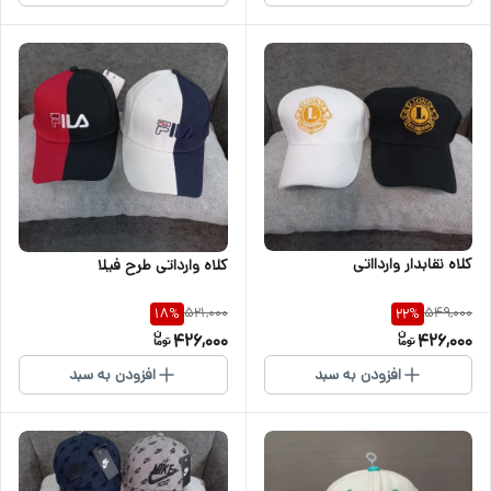
کلاه نقابدار واردااتی
کلاه وارداتی طرح فیلا
521,000
549,000
18
%
22
%
426,000
426,000
افزودن به سبد
افزودن به سبد