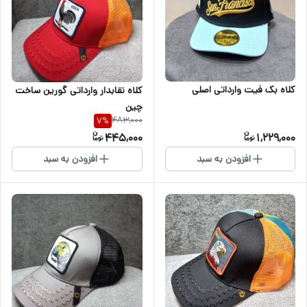
کلاه بک فیت وارداتی اصلی
کلاه نقابدار وارداتی گورین ساخت
چین
483,000
7
%
445,000
1,229,000
افزودن به سبد
افزودن به سبد