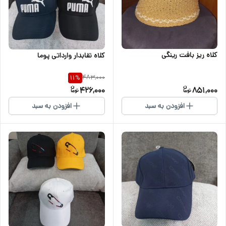
کلاه ریز بافت رینگی
کلاه نقابدار وارداتی پوما
483,000
11
%
426,000
851,000
افزودن به سبد
افزودن به سبد