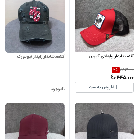
کلاه نقابدار وارداتی گورین
کلاهدنقابدار زاپدار نیویورک
483,000
7
%
445,000
افزودن به سبد
ناموجود