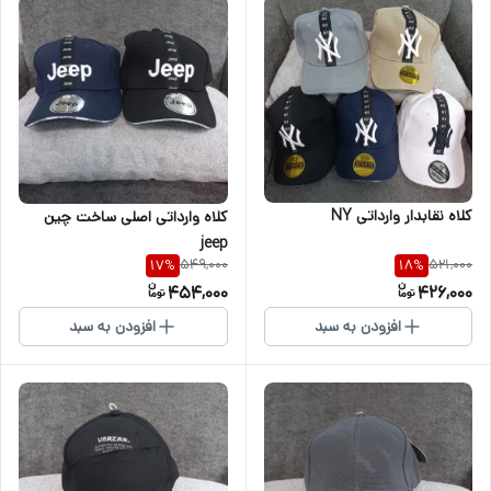
کلاه نقابدار وارداتی NY
کلاه وارداتی اصلی ساخت چین
jeep
549,000
521,000
17
%
18
%
454,000
426,000
افزودن به سبد
افزودن به سبد