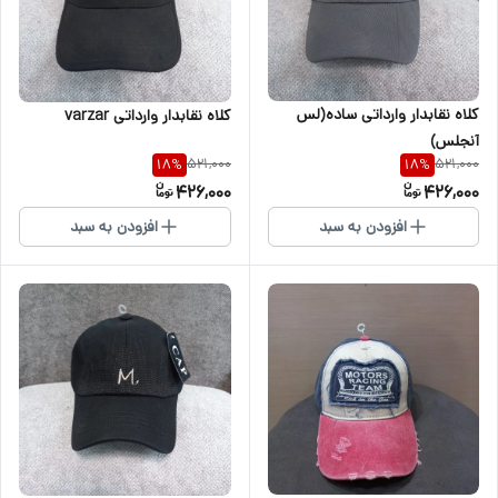
کلاه نقابدار وارداتی ساده(لس
کلاه نقابدار وارداتی varzar
آنجلس)
521,000
521,000
18
%
18
%
426,000
426,000
افزودن به سبد
افزودن به سبد