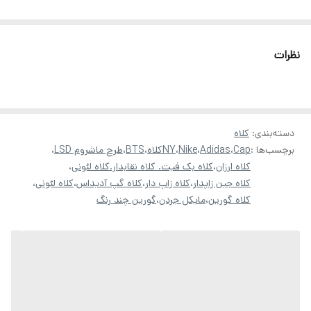
نظرات
دسته‌بندی
:
کلاه
برچسب‌ها :
Cap
،
Adidas
،
Nike
،
NYکلاه
،
BTS
،
طرح ماشروم LSD
،
کلاه ارزان
،
کلاه بک فیت. کلاه نقابدار.کلاه لئونی
،
کلاه جین زاپدار
،
کلاه زاپ دار
،
کلاه گپ آدیداس
،
کلاه لئونی
،
کلاه گورین
،
مایکل جردن
،
گورین چند رنگ