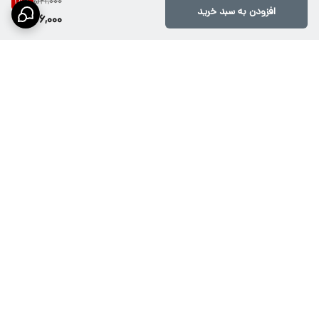
521,000
18
%
افزودن به سبد خرید
426,000
برگشت به بالا
ارسال ویژه از طریق تیپاکس،
پشتیبانی۱۰صبح تا ۲۱شب
پست پیشتاز، باربری وپیک