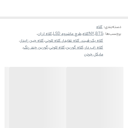
دسته‌بندی
:
کلاه
برچسب‌ها :
BTS
،
NYکلاه
،
طرح ماشروم LSD
،
کلاه ارزان
،
کلاه بک فیت. کلاه نقابدار.کلاه لئونی
،
کلاه جین زاپدار
،
کلاه زاپ دار
،
کلاه گورین
،
کلاه لئونی
،
گورین چند رنگ
،
مایکل جردن