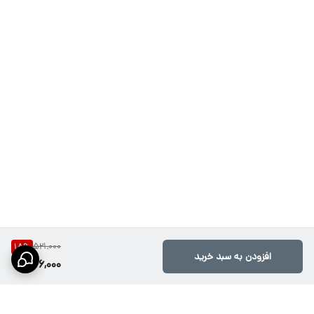
521,000
18
%
افزودن به سبد خرید
426,000