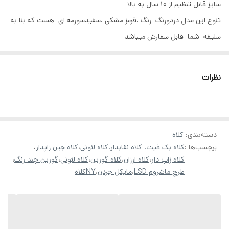
سایز قابل تنظیم از ۱۰ سال به بالا
تنوع این مدل دردورنگ رنگ .قرمز مشکی .سفیدسورمه ای هست که بنا به
سلیقه شما قابل سفارش میباشد
نظرات
دسته‌بندی
:
کلاه
برچسب‌ها :
کلاه بک فیت. کلاه نقابدار.کلاه لئونی
،
کلاه جین زاپدار
،
کلاه زاپ دار
،
کلاه ارزان
،
کلاه گورین
،
کلاه لئونی
،
گورین چند رنگ
،
طرح ماشروم LSD
،
مایکل جردن
،
NYکلاه