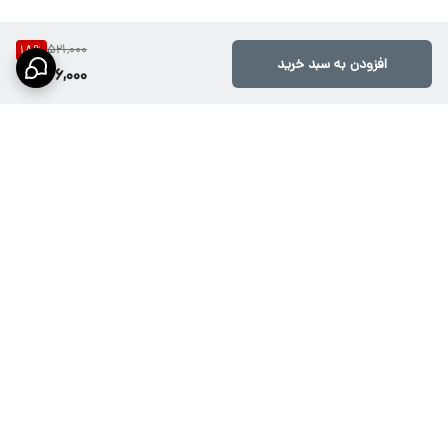
521,000
18
%
افزودن به سبد خرید
426,000
برگشت به بالا
ارسال ویژه از طریق تیپاکس،
پشتیبانی۱۰صبح تا ۲۱شب