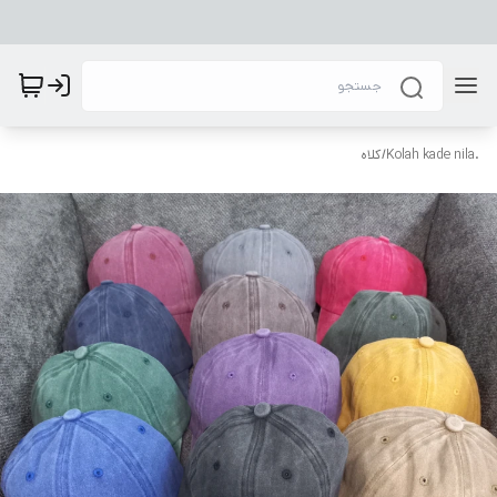
.Kolah kade nila
/
کلاه