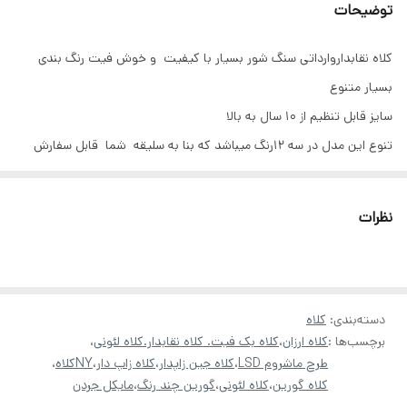
توضیحات
کلاه نقابداروارداتی سنگ شور بسیار با کیفیت و خوش فیت رنگ بندی
بسیار متنوع
سایز قابل تنظیم از ۱۰ سال به بالا
تنوع این مدل در سه ۱۲رنگ میباشد که بنا به سلیقه شما قابل سفارش
میباشد
نظرات
دسته‌بندی
:
کلاه
برچسب‌ها :
کلاه ارزان
،
کلاه بک فیت. کلاه نقابدار.کلاه لئونی
،
طرح ماشروم LSD
،
کلاه جین زاپدار
،
کلاه زاپ دار
،
NYکلاه
،
کلاه گورین
،
کلاه لئونی
،
گورین چند رنگ
،
مایکل جردن