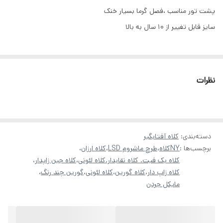
پشت تور مناسب ،فصل گرما بسیار خنک
سایز قابل تغییر از ۱۰ سال به بالا
نظرات
دسته‌بندی
:
کلاه آفتابگیر
برچسب‌ها :
NYکلاه
،
طرح ماشروم LSD
،
کلاه ارزان
،
کلاه بک فیت. کلاه نقابدار.کلاه لئونی
،
کلاه جین زاپدار
،
کلاه زاپ دار
،
کلاه گورین
،
کلاه لئونی
،
گورین چند رنگ
،
مایکل جردن