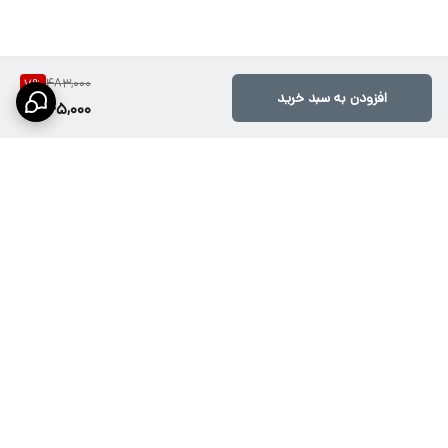
483,000
7
%
افزودن به سبد خرید
445,000
برگشت به بالا