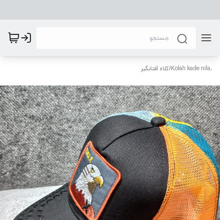
.Kolah kade nila
/
کلاه آفتابگیر