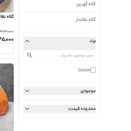
کلاه گورین
کلاه نق
کلاه نقابدار
483,000
45,000
برند
Goorin
موجودی
محدوده قیمت