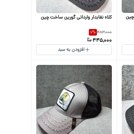
 چین
کلاه نقابدار وارداتی گورین ساخت چین
7
%
483,000
445,000
افزودن به سبد