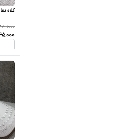
کلاه نقا
483,000
45,000