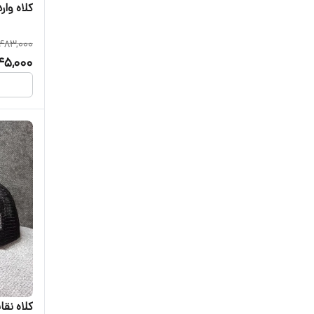
کلاه وا
483,000
45,000
کلاه نقا