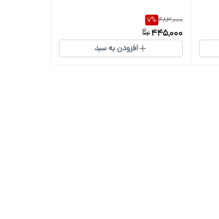
7
%
483,000
445,000
افزودن به سبد