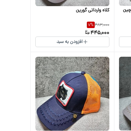
 چین
کلاه وارداتی گورین
7
%
483,000
445,000
افزودن به سبد