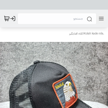
.Kolah kade nila
/
کلاه آفتابگیر