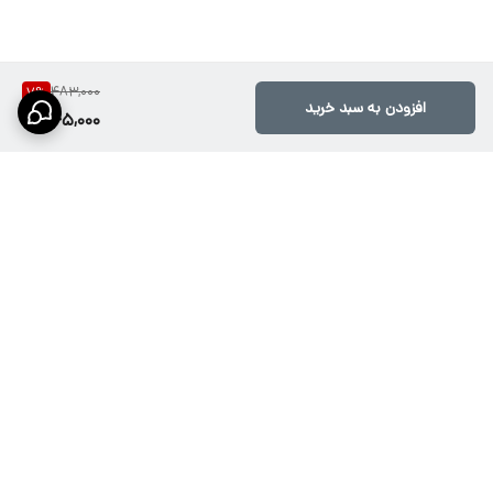
483,000
7
%
افزودن به سبد خرید
445,000
برگشت به بالا