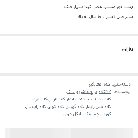
پشت تور مناسب ،فصل گرما بسیار خنک
سایز قابل تغییر از ۱۰ سال به بالا
نظرات
دسته‌بندی
:
کلاه آفتابگیر
برچسب‌ها :
NYکلاه
،
طرح ماشروم LSD
،
کلاه بک فیت. کلاه نقابدار.کلاه لئونی
،
کلاه ارزان
،
کلاه جین زاپدار
،
کلاه گورین
،
کلاه لئونی
،
کلاه زاپ دار
،
گورین چند رنگ
،
مایکل جردن