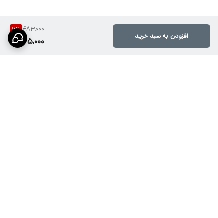
483,000
7
%
افزودن به سبد خرید
445,000
برگشت به بالا
ارسال ویژه از طریق تیپاکس،
پشتیبانی۱۰صبح تا ۲۱شب