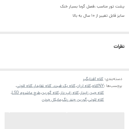
پشت تور مناسب ،فصل گرما بسیار خنک
سایز قابل تغییر از ۱۰ سال به بالا
نظرات
دسته‌بندی
:
کلاه آفتابگیر
برچسب‌ها :
NYکلاه
،
کلاه ارزان
،
کلاه بک فیت. کلاه نقابدار.کلاه لئونی
،
کلاه جین زاپدار
،
کلاه زاپ دار
،
کلاه گورین
،
طرح ماشروم LSD
،
کلاه لئونی
،
گورین چند رنگ
،
مایکل جردن