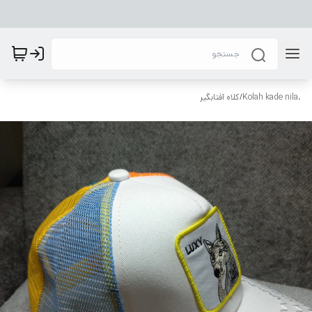
.Kolah kade nila
/
کلاه آفتابگیر