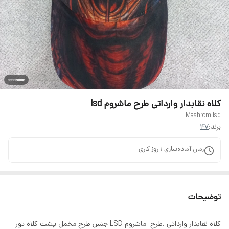
کلاه نقابدار وارداتی طرح ماشروم lsd
Mashrom lsd
برند:
47
زمان آماده‌سازی
1
روز کاری
توضیحات
کلاه نقابدار وارداتی .طرح ماشروم LSD جنس طرح مخمل پشت کلاه تور