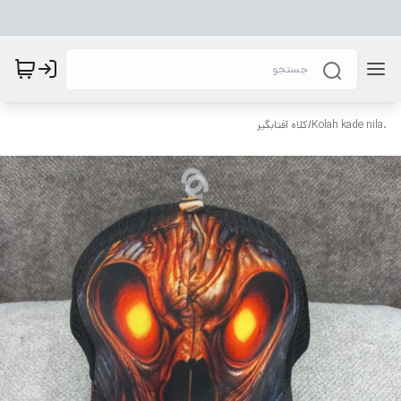
.Kolah kade nila
/
کلاه آفتابگیر