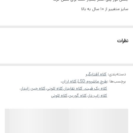
سایز متغییر از ۱۰ سال به بالا
نظرات
دسته‌بندی
:
کلاه آفتابگیر
برچسب‌ها :
طرح ماشروم LSD
،
کلاه ارزان
،
کلاه بک فیت. کلاه نقابدار.کلاه لئونی
،
کلاه جین زاپدار
،
کلاه زاپ دار
،
کلاه گورین
،
کلاه لئونی