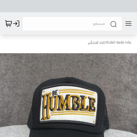
.Kolah kade nila
/
کلاه آفتابگیر