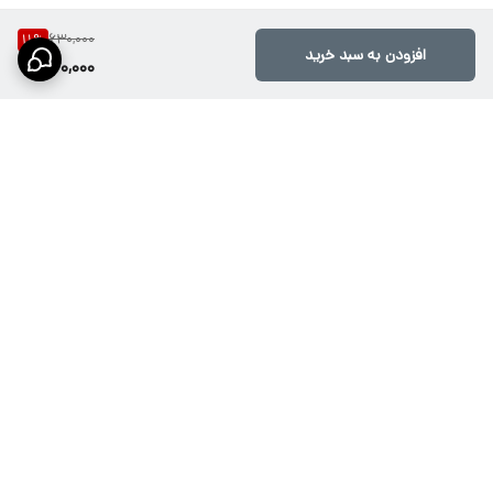
630,000
11
%
افزودن به سبد خرید
560,000
برگشت به بالا
ارسال ویژه از طریق تیپاکس،
پشتیبانی۱۰صبح تا ۲۱شب
پست پیشتاز، باربری وپیک