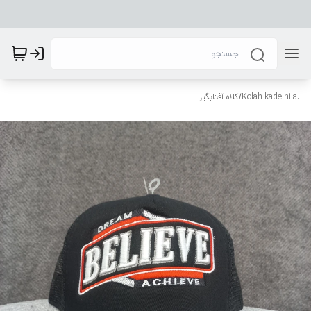
.Kolah kade nila
/
کلاه آفتابگیر