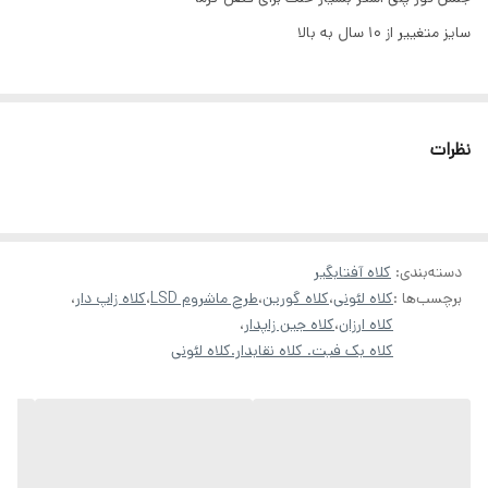
سایز متغییر از ۱۰ سال به بالا
نظرات
دسته‌بندی
:
کلاه آفتابگیر
برچسب‌ها :
کلاه لئونی
،
کلاه گورین
،
طرح ماشروم LSD
،
کلاه زاپ دار
،
کلاه ارزان
،
کلاه جین زاپدار
،
کلاه بک فیت. کلاه نقابدار.کلاه لئونی