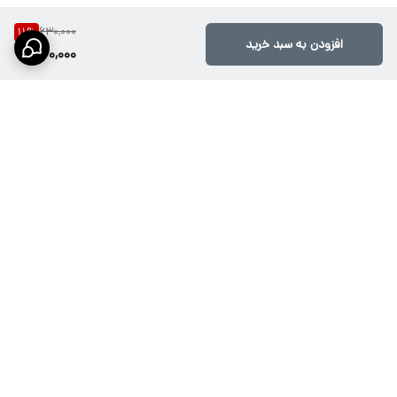
630,000
11
%
افزودن به سبد خرید
560,000
برگشت به بالا
ارسال ویژه از طریق تیپاکس،
پشتیبانی۱۰صبح تا ۲۱شب
پست پیشتاز، باربری وپیک