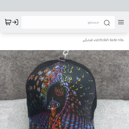
.Kolah kade nila
/
کلاه آفتابگیر