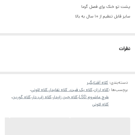
پشت تو خنک برای فصل گرما
سایز قابل تنظیم از ۱۰ سال به بالا
نظرات
دسته‌بندی
:
کلاه آفتابگیر
برچسب‌ها :
کلاه ارزان
،
کلاه بک فیت. کلاه نقابدار.کلاه لئونی
،
طرح ماشروم LSD
،
کلاه جین زاپدار
،
کلاه زاپ دار
،
کلاه گورین
،
کلاه لئونی