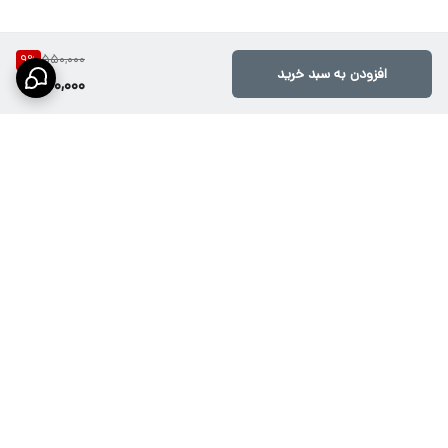
550,000
9
%
افزودن به سبد خرید
500,000
برگشت به بالا
ارسال ویژه از طریق تیپاکس،
پشتیبانی۱۰صبح تا ۲۱شب