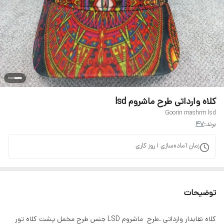
کلاه وارداتی طرح ماشروم lsd
Goorin mashrm lsd
برند:
47
زمان آماده‌سازی
1
روز کاری
توضیحات
کلاه نقابدار وارداتی .طرح ماشروم LSD جنس طرح مخمل پشت کلاه تور