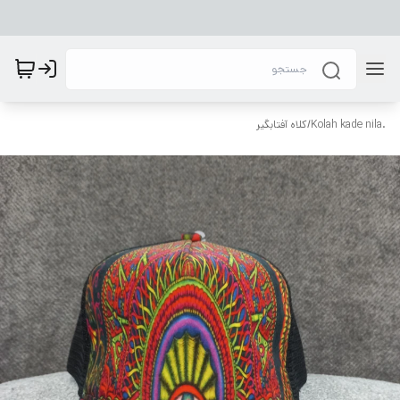
.Kolah kade nila
/
کلاه آفتابگیر