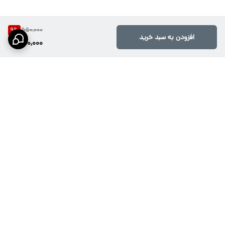
550,000
9
%
افزودن به سبد خرید
500,000
برگشت به بالا
ارسال ویژه از طریق تیپاکس،
پشتیبانی۱۰صبح تا ۲۱شب