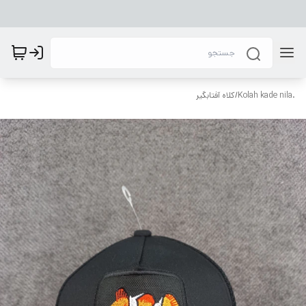
.Kolah kade nila
/
کلاه آفتابگیر