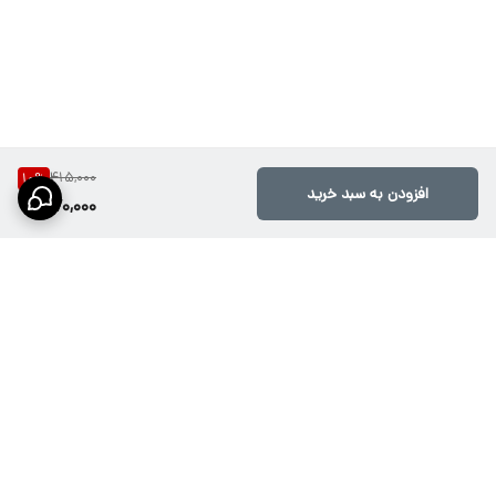
415,000
10
%
افزودن به سبد خرید
370,000
برگشت به بالا