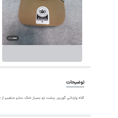
توضیحات
کلاه وارداتی گورین .پشت تو بسیار خنک .سایز متغییر از ۱۰ سال به بالا.