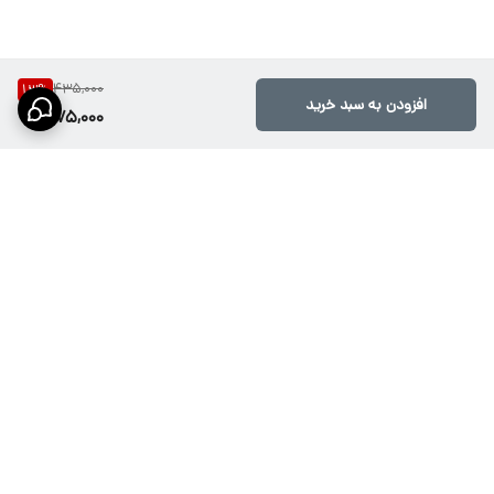
435,000
13
%
افزودن به سبد خرید
375,000
برگشت به بالا