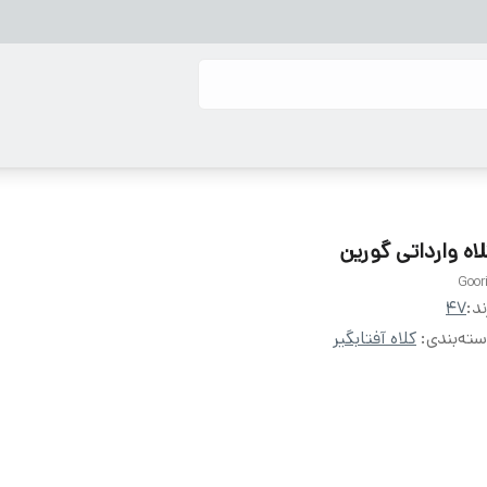
لاه وارداتی گورین
Goor
ند:
47
ته‌بندی
:
کلاه آفتابگیر