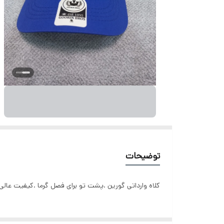
توضیحات
کلاه وارداتی گورین .پشت تو برای فصل گرما .کیفیت عالی .سایز قابل ت