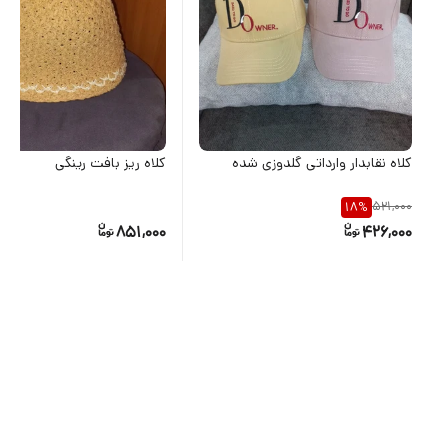
کلاه نقابدار وارداتی گلدوزی شده
کلاه ریز بافت رینگی
521,000
18
%
851,000
426,000