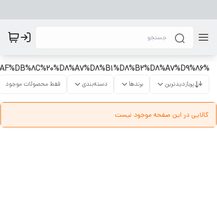
%DA%86%D8%B1%D8%AE%20%D8%AE%DB%8C%D8%A7%D8%B7%DB%8C%20%D8%AE%D8%A7%D9%86%DA%AF%DB%8C%20%D8%A7%D8%B1%D8%B2%D8%A7%D9%86
پربازدیدترین
برندها
دسته‌بندی
فقط محصولات موجود
کالایی در این صفحه موجود نیست