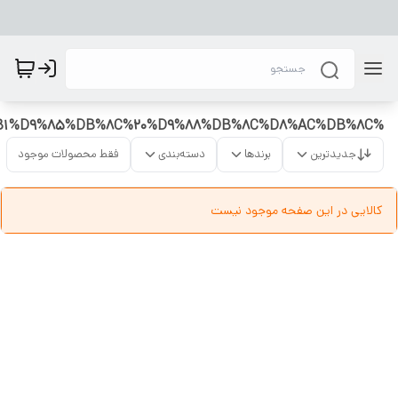
%D8%A7%D8%AA%D9%88%20%D8%B3%D8%B1%D9%85%DB%8C%20%D8%A7%D8%B1%D8%B2%D8%A7%D9%86%20%D8%A7%D8%AA%D9%88%20%D8%B3%D8%B1%D9%85%DB%8C%20%D9%88%DB%8C%D8%AC%DB%8C
جدیدترین
برندها
دسته‌بندی
فقط محصولات موجود
کالایی در این صفحه موجود نیست